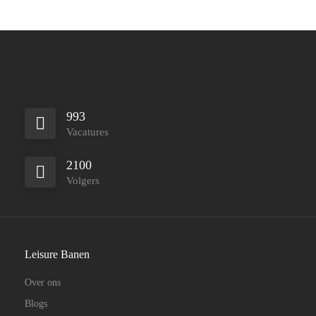
993
Vacatures
2100
Volgers
Leisure Banen
Over ons
Blogs