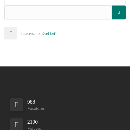
Interessant?
Deel het!
988
Vacatures
2100
Volgers