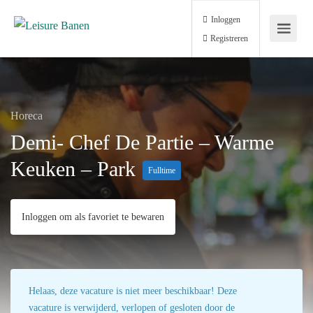
Inloggen
Registreren
Horeca
Demi- Chef De Partie – Warme
Keuken – Park
Fulltime
Inloggen om als favoriet te bewaren
Helaas, deze vacature is niet meer beschikbaar! Deze
vacature is verwijderd, verlopen of gesloten door de