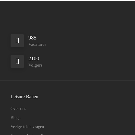
985
Vacatures
2100
Volgers
Leisure Banen
Over ons
Blogs
Veelgestelde vragen