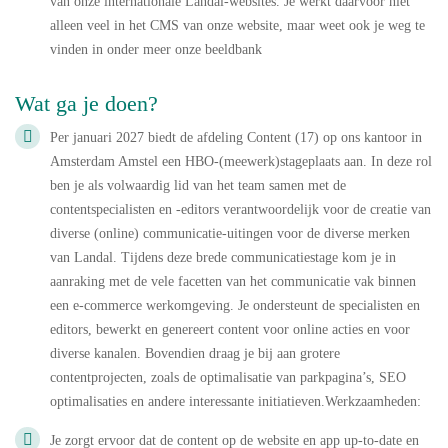
van onze internationale Landal-websites. Je werkt daarvoor niet
alleen veel in het CMS van onze website, maar weet ook je weg te
vinden in onder meer onze beeldbank
Wat ga je doen?
Per januari 2027 biedt de afdeling Content (17) op ons kantoor in
Amsterdam Amstel een HBO-(meewerk)stageplaats aan. In deze rol
ben je als volwaardig lid van het team samen met de
contentspecialisten en -editors verantwoordelijk voor de creatie van
diverse (online) communicatie-uitingen voor de diverse merken
van Landal. Tijdens deze brede communicatiestage kom je in
aanraking met de vele facetten van het communicatie vak binnen
een e-commerce werkomgeving. Je ondersteunt de specialisten en
editors, bewerkt en genereert content voor online acties en voor
diverse kanalen. Bovendien draag je bij aan grotere
contentprojecten, zoals de optimalisatie van parkpagina’s, SEO
optimalisaties en andere interessante initiatieven.Werkzaamheden:
Je zorgt ervoor dat de content op de website en app up-to-date en