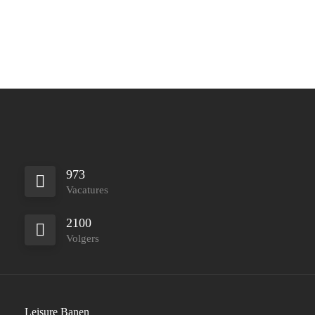
973
Vacatures
2100
Volgers
Leisure Banen