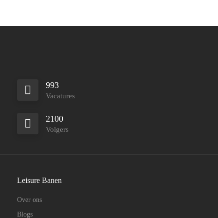
993
Vacatures
2100
Volgers
Leisure Banen
Over ons
Blogs