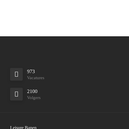
973
Vacatures
2100
Volgers
Leisure Banen