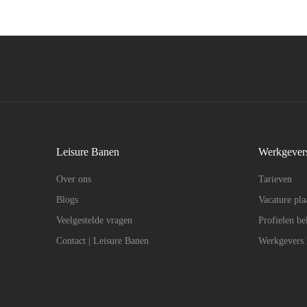
Leisure Banen
Werkgever
Over ons
Tarieven
Blogs
Vacature pla
Veelgestelde vragen
Profielen be
Contact | Leisure Banen
Werkgevers