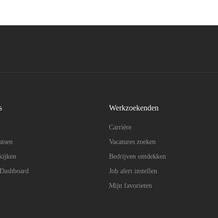
s
Werkzoekenden
Carrière
atsen
Vacatures zoeken
kijken
Bedrijven ontdekken
 Dashboard
Job alert instellen
Mijn favorieten