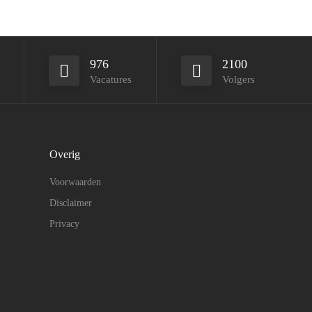
976
2100
Vacatures
Volgers
Overig
Voorwaarden
Disclaimer
Privacy