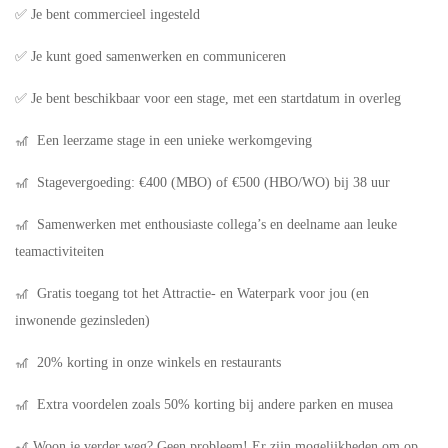
✅ Je bent commercieel ingesteld
✅ Je kunt goed samenwerken en communiceren
✅ Je bent beschikbaar voor een stage, met een startdatum in overleg
🎢 Een leerzame stage in een unieke werkomgeving
🎢 Stagevergoeding: €400 (MBO) of €500 (HBO/WO) bij 38 uur
🎢 Samenwerken met enthousiaste collega’s en deelname aan leuke
teamactiviteiten
🎢 Gratis toegang tot het Attractie- en Waterpark voor jou (en
inwonende gezinsleden)
🎢 20% korting in onze winkels en restaurants
🎢 Extra voordelen zoals 50% korting bij andere parken en musea
🎢 Woon je verder weg? Geen probleem! Er zijn mogelijkheden om op