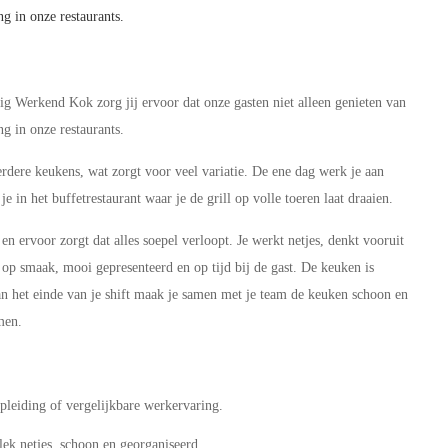
g in onze restaurants.
dig Werkend Kok zorg jij ervoor dat onze gasten niet alleen genieten van
g in onze restaurants.
dere keukens, wat zorgt voor veel variatie. De ene dag werk je aan
e in het buffetrestaurant waar je de grill op volle toeren laat draaien.
en ervoor zorgt dat alles soepel verloopt. Je werkt netjes, denkt vooruit
d op smaak, mooi gepresenteerd en op tijd bij de gast. De keuken is
n het einde van je shift maak je samen met je team de keuken schoon en
rmen.
leiding of vergelijkbare werkervaring.
ek netjes, schoon en georganiseerd.