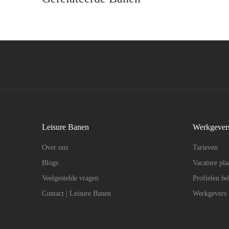
Leisure Banen
Werkgever
Over ons
Tarieven
Blogs
Vacature pla
Veelgestelde vragen
Profielen be
Contact | Leisure Banen
Werkgevers