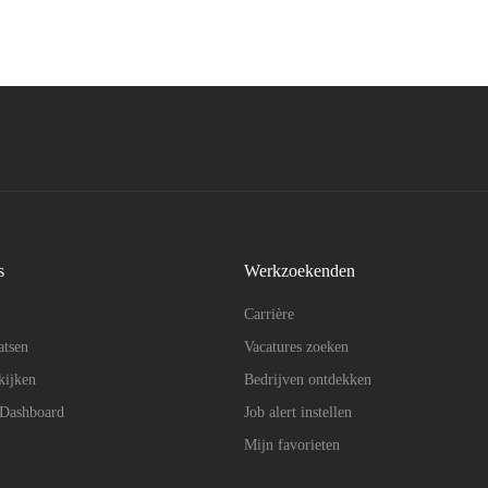
s
Werkzoekenden
Carrière
atsen
Vacatures zoeken
kijken
Bedrijven ontdekken
 Dashboard
Job alert instellen
Mijn favorieten