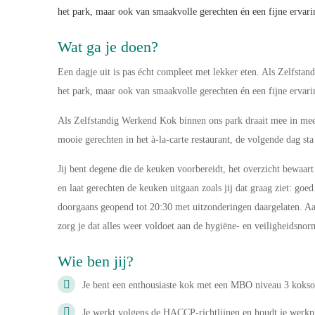
het park, maar ook van smaakvolle gerechten én een fijne ervarin
Wat ga je doen?
Een dagje uit is pas écht compleet met lekker eten. Als Zelfstan
het park, maar ook van smaakvolle gerechten én een fijne ervarin
Als Zelfstandig Werkend Kok binnen ons park draait mee in meer
mooie gerechten in het à-la-carte restaurant, de volgende dag sta j
Jij bent degene die de keuken voorbereidt, het overzicht bewaart 
en laat gerechten de keuken uitgaan zoals jij dat graag ziet: goe
doorgaans geopend tot 20:30 met uitzonderingen daargelaten. Aa
zorg je dat alles weer voldoet aan de hygiëne- en veiligheidsno
Wie ben jij?
Je bent een enthousiaste kok met een MBO niveau 3 koksop
Je werkt volgens de HACCP‑richtlijnen en houdt je werkpl