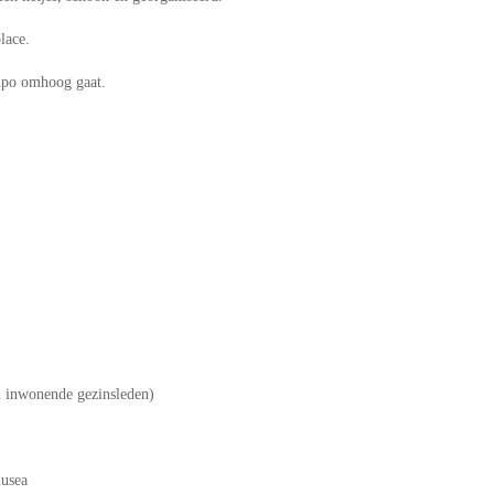
lace.
empo omhoog gaat.
en inwonende gezinsleden)
musea