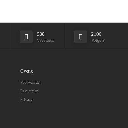
988
2100
Vacatures
Volgers
Overig
Voorwaarden
Disclaimer
Privacy