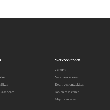
s
Werkzoekenden
Carrière
atsen
Vacatures zoeken
kijken
Bedrijven ontdekken
 Dashboard
Job alert instellen
Mijn favorieten