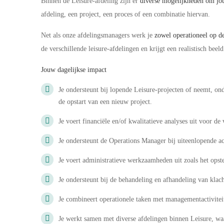
Binnen de Leisure-afdeling zijn er
diverse mogelijkheden om j
afdeling, een project, een proces of een combinatie hiervan.
Net als onze afdelingsmanagers werk je
zowel operationeel op de
de verschillende leisure-afdelingen en krijgt een realistisch beel
Jouw dagelijkse impact
Je ondersteunt bij lopende Leisure-projecten of neemt, o
de opstart van een nieuw project.
Je voert financiële en/of kwalitatieve analyses uit voor de
Je ondersteunt de Operations Manager bij uiteenlopende ac
Je voert administratieve werkzaamheden uit zoals het opst
Je ondersteunt bij de behandeling en afhandeling van klac
Je combineert operationele taken met managementactivitei
Je werkt samen met diverse afdelingen binnen Leisure, wa