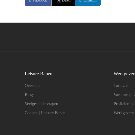
Facebook
Delen
LinkedIn
Leisure Banen
Werkgever
Over ons
Tarieven
Blogs
Vacature pla
Veelgestelde vragen
Profielen be
Contact | Leisure Banen
Werkgevers