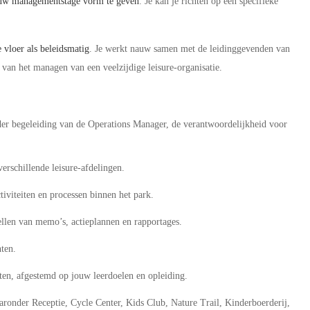
ouw managementstage vorm te geven
. Je kan je richten op één specifieke
 vloer als beleidsmatig
. Je werkt nauw samen met de leidinggevenden van
d van het managen van een veelzijdige leisure-organisatie.
nder begeleiding van de Operations Manager, de verantwoordelijkheid voor
 verschillende leisure-afdelingen.
tiviteiten en processen binnen het park.
ellen van memo’s, actieplannen en rapportages.
hten.
ten, afgestemd op jouw leerdoelen en opleiding.
aronder Receptie, Cycle Center, Kids Club, Nature Trail, Kinderboerderij,