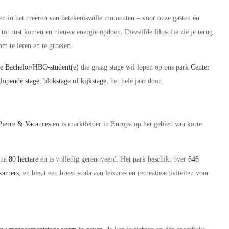
en in het creëren van betekenisvolle momenten – voor onze gasten én
ot rust komen en nieuwe energie opdoen. Diezelfde filosofie zie je terug
m te leren en te groeien.
te Bachelor/HBO-student(e)
die graag stage wil lopen op ons park
Center
lopende stage, blokstage of kijkstage
, het hele jaar door.
Pierre & Vacances
en is marktleider in Europa op het gebied van korte
jna
80 hectare
en is volledig gerenoveerd. Het park beschikt over
646
lkamers
, en biedt een breed scala aan leisure- en recreatieactiviteiten voor