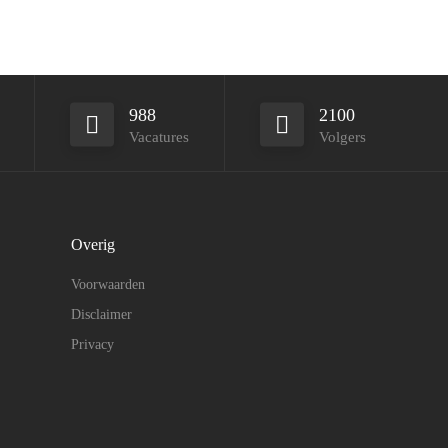
988
2100
Vacatures
Volgers
Overig
Voorwaarden
Disclaimer
Privacy