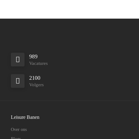
989
Vacatures
2100
Volgers
Leisure Banen
Over ons
Blogs