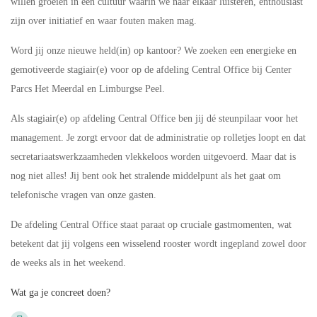
willen groeien in een cultuur waarin we naar elkaar luisteren, enthousiast
zijn over initiatief en waar fouten maken mag.
Word jij onze nieuwe held(in) op kantoor? We zoeken een energieke en
gemotiveerde stagiair(e) voor op de afdeling Central Office bij Center
Parcs Het Meerdal en Limburgse Peel.
Als stagiair(e) op afdeling Central Office ben jij dé steunpilaar voor het
management. Je zorgt ervoor dat de administratie op rolletjes loopt en dat
secretariaatswerkzaamheden vlekkeloos worden uitgevoerd. Maar dat is
nog niet alles! Jij bent ook het stralende middelpunt als het gaat om
telefonische vragen van onze gasten.
De afdeling Central Office staat paraat op cruciale gastmomenten, wat
betekent dat jij volgens een wisselend rooster wordt ingepland zowel door
de weeks als in het weekend.
Wat ga je concreet doen?