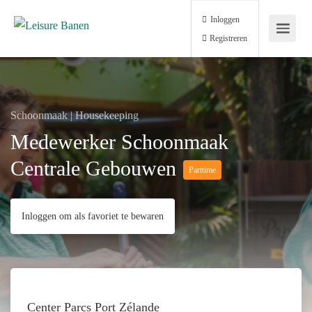
Inloggen
Registreren
Schoonmaak | Housekeeping
Medewerker Schoonmaak
Centrale Gebouwen
Parttime
Inloggen om als favoriet te bewaren
Center Parcs Port Zélande