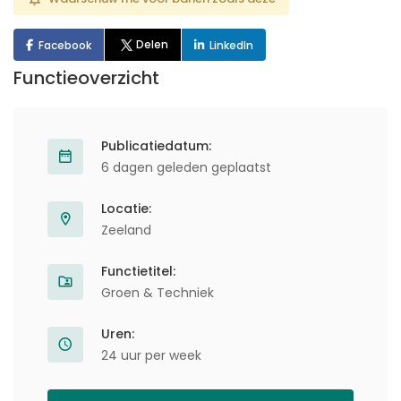
Delen
Facebook
LinkedIn
Functieoverzicht
Publicatiedatum:
6 dagen geleden geplaatst
Locatie:
Zeeland
Functietitel:
Groen & Techniek
Uren:
24 uur per week