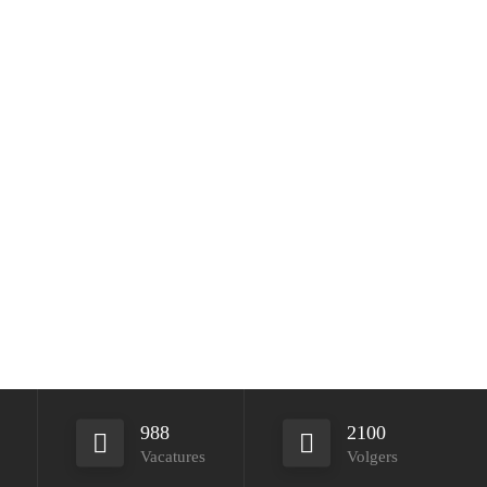
988
2100
Vacatures
Volgers