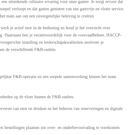
een uitstekende culinaire ervaring voor onze gasten. Je zorgt ervoor dat
oepel verloopt en dat gasten genieten van een gastvrije en vlotte service.
 het team aan om een onvergetelijke beleving te creëren.
 werk je actief mee in de bediening en houd je het overzicht over
ving. Daarnaast ben je verantwoordelijk voor de voorraadbeheer, HACCP-
icegerichte instelling en leiderschapskwaliteiten motiveer je
sen de verschillende F&B-outlets.
dagelijkse F&B-operatie en een soepele samenwerking binnen het team.
amheden op de vloer binnen de F&B-outlets.
serveren van eten en drinken en het beheren van reserveringen en digitale
 en bestellingen plaatsen om over- en onderbevoorrading te voorkomen.