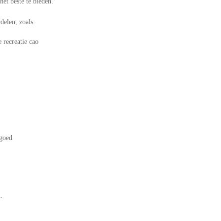
het beste te bieden.
delen, zoals:
 recreatie cao
rgoed
.