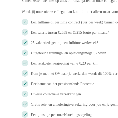
Samen zetten we alles op alles om onze gasten en onze collega’s 
Wordt jij onze nieuw collega, dan komt dit met alleen maar voor
Een fulltime of parttime contract (uur per week) binnen de
Een salaris tussen €2639 en €3215 bruto per maand*
25 vakantiedagen bij een fulltime werkweek*
Uitgebreide trainings- en opleidingsmogelijkheden
Een reiskostenvergoeding van € 0,23 per km
Kom je met het OV naar je werk, dan wordt dit 100% ve
Deelname aan het pensioenfonds Recreatie
Diverse collectieve verzekeringen
Gratis reis- en annuleringsverzekering voor jou en je gezin
Een gunstige personeelsboekingsregeling