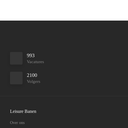
993
Vacatures
2100
Volgers
Leisure Banen
Over ons