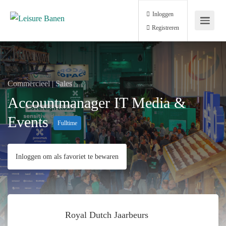
Inloggen
Registreren
Commercieel | Sales
Accountmanager IT Media &
Events
Fulltime
Inloggen om als favoriet te bewaren
Royal Dutch Jaarbeurs