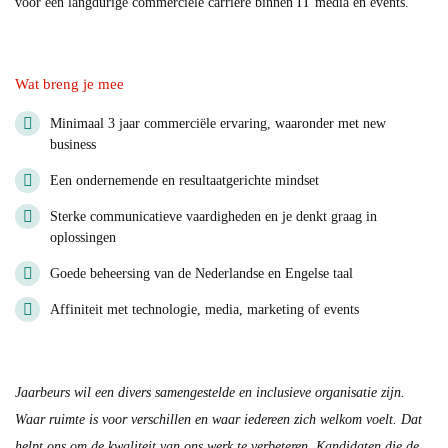
voor een langdurige commerciële carrière binnen IT media en events.
Wat breng je mee
Minimaal 3 jaar commerciële ervaring, waaronder met new
business
Een ondernemende en resultaatgerichte mindset
Sterke communicatieve vaardigheden en je denkt graag in
oplossingen
Goede beheersing van de Nederlandse en Engelse taal
Affiniteit met technologie, media, marketing of events
Jaarbeurs wil een divers samengestelde en inclusieve organisatie zijn.
Waar ruimte is voor verschillen en waar iedereen zich welkom voelt. Dat
helpt ons om de kwaliteit van ons werk te verbeteren. Kandidaten die de