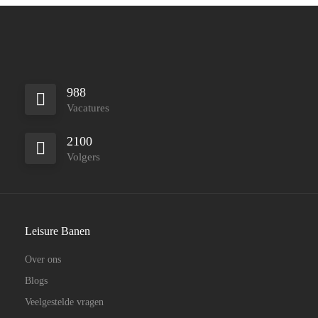
988
Vacatures
2100
Volgers
Leisure Banen
Over ons
Blogs
Veelgestelde vragen