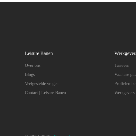
Leisure Banen
Werkgever
Over ons
Tarieven
Blogs
Vacature pla
Veelgestelde vragen
Profielen be
Contact | Leisure Banen
Werkgevers