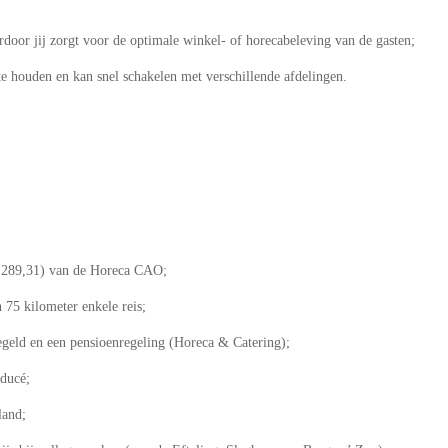
door jij zorgt voor de optimale winkel- of horecabeleving van de gasten;
 te houden en kan snel schakelen met verschillende afdelingen.
 3.289,31) van de Horeca CAO;
 75 kilometer enkele reis;
egeld en een pensioenregeling (Horeca & Catering);
oducé;
land;