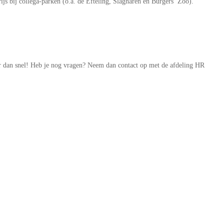
js bij collega-parken (o.a. de Efteling, Slagharen en Burgers’ Zoo).
eer dan snel! Heb je nog vragen? Neem dan contact op met de afdeling HR