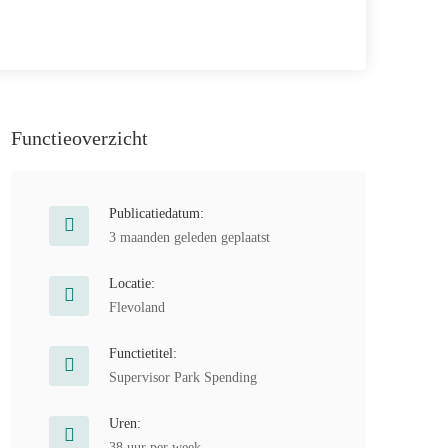
Functieoverzicht
Publicatiedatum:
3 maanden geleden geplaatst
Locatie:
Flevoland
Functietitel:
Supervisor Park Spending
Uren:
38 uur per week