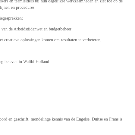
erkers en teamleiders bij hun dagelijkse werkzaamheden en ziet toe op de
lijnen en procedures;
tiegesprekken;
g van de Arbeidstijdenwet en budgetbeheer;
met creatieve oplossingen komen om resultaten te verbeteren;
dag beleven in Walibi Holland.
oord en geschrift, mondelinge kennis van de Engelse. Duitse en Frans is