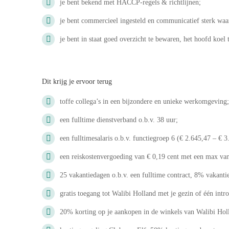
je bent bekend met HACCP-regels & richtlijnen;
je bent commercieel ingesteld en communicatief sterk waar
je bent in staat goed overzicht te bewaren, het hoofd koel
Dit krijg je ervoor terug
toffe collega’s in een bijzondere en unieke werkomgeving;
een fulltime dienstverband o.b.v. 38 uur;
een fulltimesalaris o.b.v. functiegroep 6 (€ 2.645,47 – €
een reiskostenvergoeding van € 0,19 cent met een max van
25 vakantiedagen o.b.v. een fulltime contract, 8% vakanti
gratis toegang tot Walibi Holland met je gezin of één intr
20% korting op je aankopen in de winkels van Walibi Hol