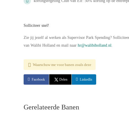
kortingsregeling Club van Elf: 50% korting op de entreepri
Solliciteer snel!
Zie jij jezelf al werken als Supervisor Park Spending? Sollicit
van Walibi Holland en mail naar
hr@walibiholland.nl
.
Waarschuw me voor banen zoals deze
Facebook
Delen
LinkedIn
Gerelateerde Banen