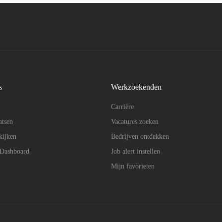
s
Werkzoekenden
Carrière
atsen
Vacatures zoeken
kijken
Bedrijven ontdekken
 Dashboard
Job alert instellen
Mijn favorieten