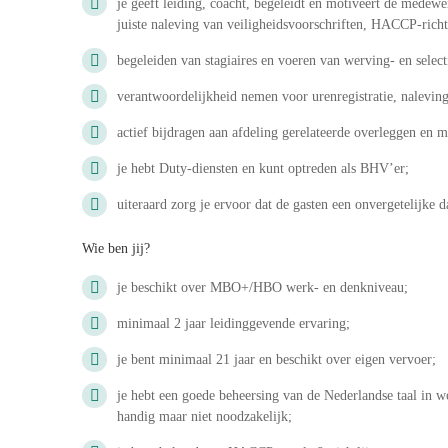
je geeft leiding, coacht, begeleidt en motiveert de medew
juiste naleving van veiligheidsvoorschriften, HACCP-richt
begeleiden van stagiaires en voeren van werving- en selec
verantwoordelijkheid nemen voor urenregistratie, nalevin
actief bijdragen aan afdeling gerelateerde overleggen en 
je hebt Duty-diensten en kunt optreden als BHV’er;
uiteraard zorg je ervoor dat de gasten een onvergetelijke 
Wie ben jij?
je beschikt over MBO+/HBO werk- en denkniveau;
minimaal 2 jaar leidinggevende ervaring;
je bent minimaal 21 jaar en beschikt over eigen vervoer;
je hebt een goede beheersing van de Nederlandse taal in w
handig maar niet noodzakelijk;