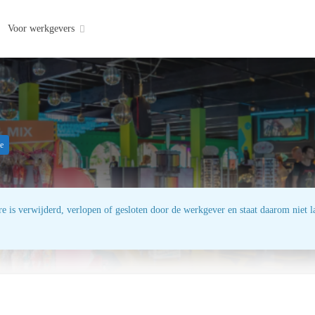
Voor werkgevers
me
e is verwijderd, verlopen of gesloten door de werkgever en staat daarom niet la