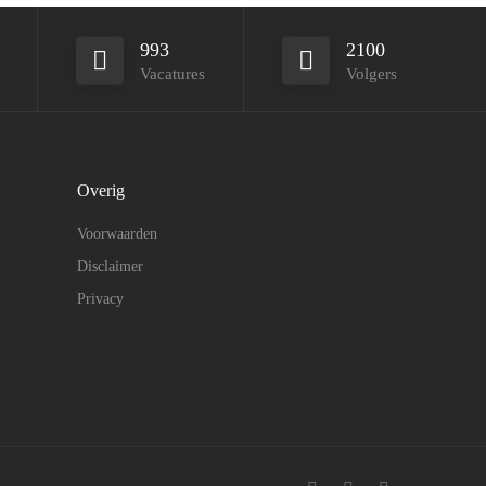
993
2100
Vacatures
Volgers
Overig
Voorwaarden
Disclaimer
Privacy