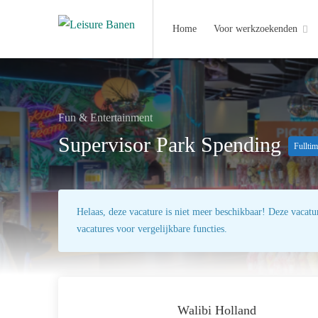
Home
Voor werkzoekenden
Fun & Entertainment
Supervisor Park Spending
Fullti
Helaas, deze vacature is niet meer beschikbaar! Deze vacatur
vacatures voor vergelijkbare functies.
Walibi Holland