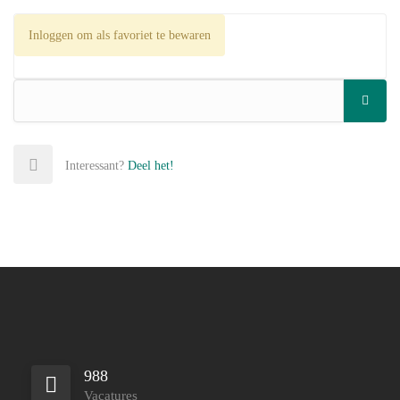
Inloggen om als favoriet te bewaren
Interessant?
Deel het!
988
Vacatures