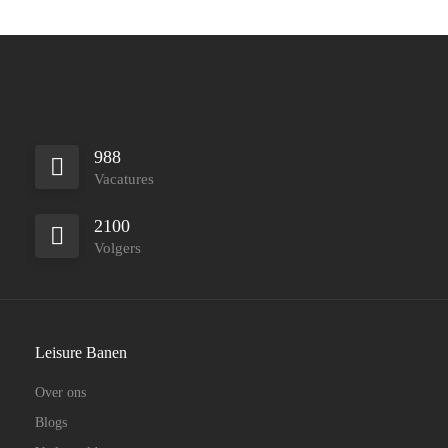
988
Vacatures
2100
Volgers
Leisure Banen
Over ons
Blogs