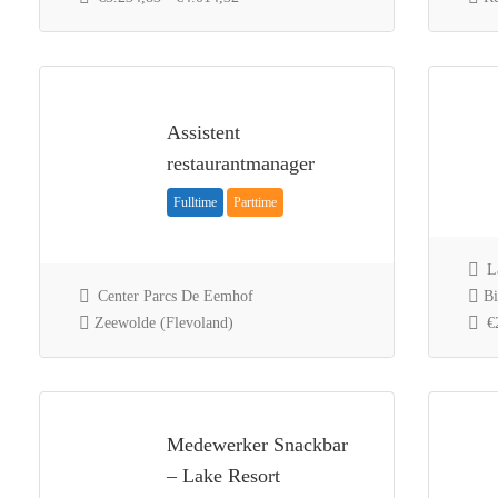
Assistent
restaurantmanager
Fulltime
Parttime
La
Center Parcs De Eemhof
Bi
Zeewolde (Flevoland)
€2
Medewerker Snackbar
– Lake Resort