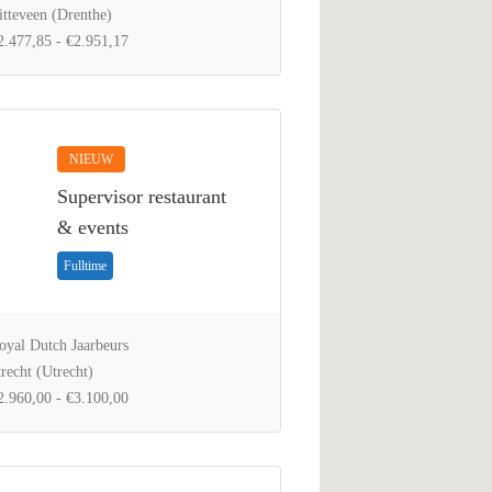
tteveen (Drenthe)
.477,85 - €2.951,17
NIEUW
Supervisor restaurant
& events
Fulltime
yal Dutch Jaarbeurs
recht (Utrecht)
.960,00 - €3.100,00