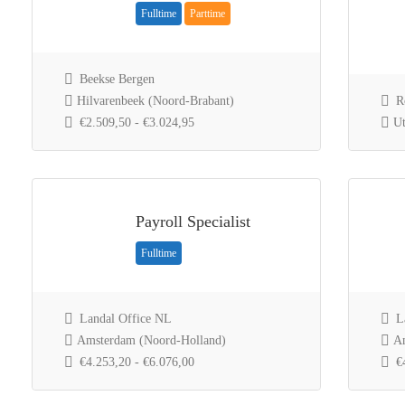
Fulltime
Parttime
Beekse Bergen
Hilvarenbeek (Noord-Brabant)
Ro
€2.509,50 - €3.024,95
Ut
Payroll Specialist
Fulltime
Landal Office NL
La
Amsterdam (Noord-Holland)
Am
€4.253,20 - €6.076,00
€4