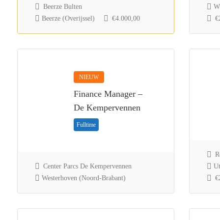
Beerze Bulten
Wi
Beerze (Overijssel)
€4.000,00
€2
NIEUW
Finance Manager –
De Kempervennen
Fulltime
Ro
Center Parcs De Kempervennen
Ut
Westerhoven (Noord-Brabant)
€2