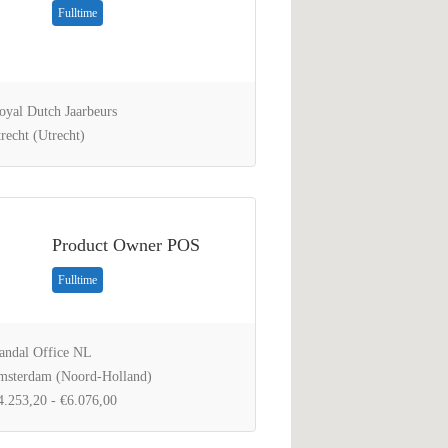
Fulltime
yal Dutch Jaarbeurs
recht (Utrecht)
Product Owner POS
Fulltime
ndal Office NL
sterdam (Noord-Holland)
.253,20 - €6.076,00