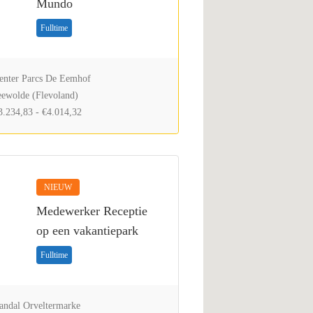
Mundo
Fulltime
nter Parcs De Eemhof
ewolde (Flevoland)
.234,83 - €4.014,32
NIEUW
Medewerker Receptie
op een vakantiepark
Fulltime
ndal Orveltermarke