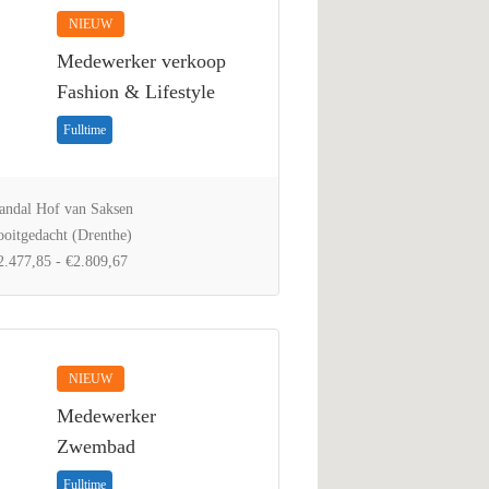
NIEUW
Medewerker verkoop
Fashion & Lifestyle
Fulltime
ndal Hof van Saksen
oitgedacht (Drenthe)
.477,85 - €2.809,67
NIEUW
Medewerker
Zwembad
Fulltime