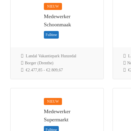
NIEUW
Medewerker
Schoonmaak
Fulltime
Landal Vakantiepark Hunzedal
La
Borger (Drenthe)
No
€2.477,85 - €2.809,67
€2
NIEUW
Medewerker
Supermarkt
Fulltime