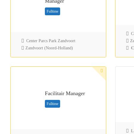
Manager
Fulltime
Ce
Center Parcs Park Zandvoort
Ze
Zandvoort (Noord-Holland)
€3
Facilitair Manager
Fulltime
La