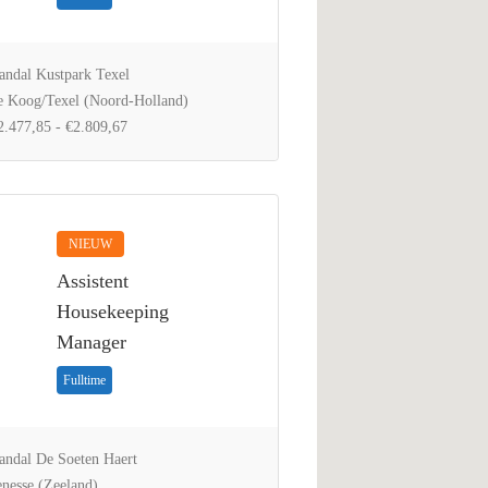
ndal Kustpark Texel
 Koog/Texel (Noord-Holland)
.477,85 - €2.809,67
NIEUW
Assistent
Housekeeping
Manager
Fulltime
ndal De Soeten Haert
nesse (Zeeland)