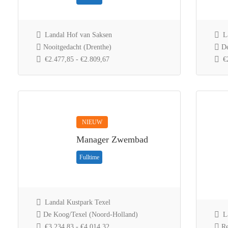
Landal Hof van Saksen
La
Nooitgedacht (Drenthe)
De
€2.477,85 - €2.809,67
€2
NIEUW
Manager Zwembad
Fulltime
Landal Kustpark Texel
De Koog/Texel (Noord-Holland)
La
€3.234,83 - €4.014,32
Re